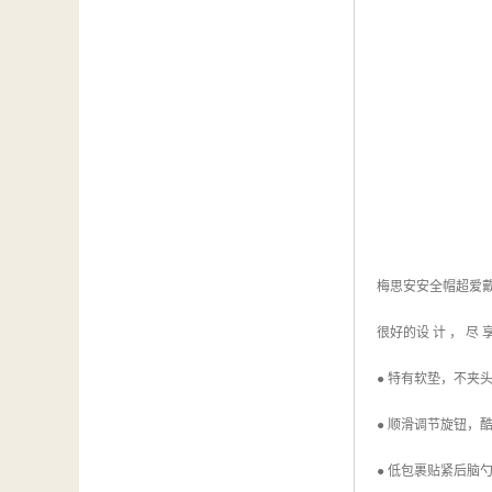
梅思安安全帽超爱戴帽衬 
很好的设 计 ， 尽 享
● 特有软垫，不夹
● 顺滑调节旋钮，
● 低包裹贴紧后脑