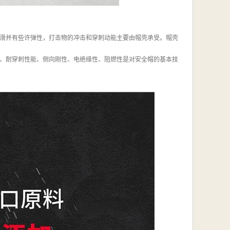
滑并有些许弹性，打击物的冲击和穿刺动能主要由帽壳承受。帽壳
、耐穿刺性能、侧向刚性、电绝缘性、阻燃性是对安全帽的基本技