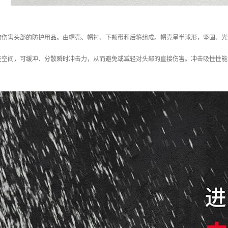
物伤害头部的防护用品。由帽壳、帽衬、下颊带和后箍组成。帽壳呈半球形，坚固、光
些空间，可缓冲、分散瞬时冲击力，从而避免或减轻对头部的直接伤害。冲击吸性性能