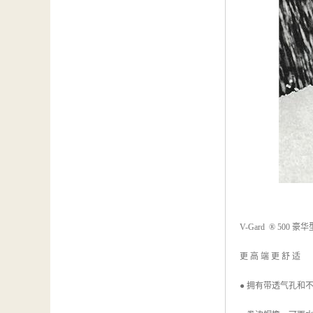
V-Gard ® 500 豪华
更 高 端 更 舒 适
● 拥有带透气孔和