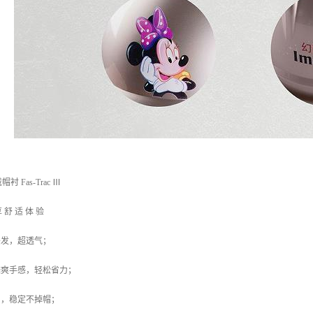
Fas-Trac Ⅲ
 舒 适 体 验
头发，超透气；
酷爽手感，轻松省力；
勺，稳定不掉帽；