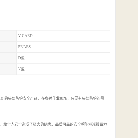
V-GARD
PE/ABS
D型
V型
见到的头部防护安全产品，在各种作业现场，只要有头部防护的需
，给个人安全造成了极大的隐患。品质可靠的安全帽能够减缓巨力