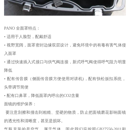
PANO 全面罩特点：
• 适用于人脸型，配戴舒适
• 视野宽阔，面罩密封边缘双层设计，避免环境中的有毒有害气体侵
入面罩
• 通过快速插入式接口与供气阀连接，新式呼气阀使得呼气阻力明显
降低
• 配有传音膜（侧面传音膜方便使用对讲机)，配有快松扳扣系统，
头带调节简便
• 配有口鼻罩，降低面罩内呼出的CO2含量
面镜的维护保养：
要注意刮擦和撞击到粗糙、坚硬的物质，防止把面镜磨花影响面镜
的透光性和清晰度，甚至是损坏。
气瓶充装的是空气，属于气体，因此我们应按照GB27550-2011和