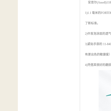
安思尔(Ansell
1)1.1 毫米的F
了新标准。
2)中发泡涂层的透
3)紧贴手部的 1
有更出色的敏捷度
4)凭借其很好的磨