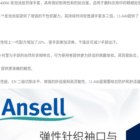
)11840060 发泡涂层劳保手套，具有很好耐用性和的贴合度，适用于磨料应用中的精细处理
ORTIX™发泡涂层提供了增强的干性抓握力，其持续时间较普通手套多三倍。11-840提供了 
气性较上一代配方增加了20% – 使手部更加凉爽、干燥且可减少手部出汗。
1-840 衬里与手部的自然形状相吻合，可为使用者提供更为舒适的佩戴体验。其剪裁
）提供更准确的触觉。
损性能、EN 二级切割水平、增强的舒适度和高灵敏性，11-840是需要结合防护和舒