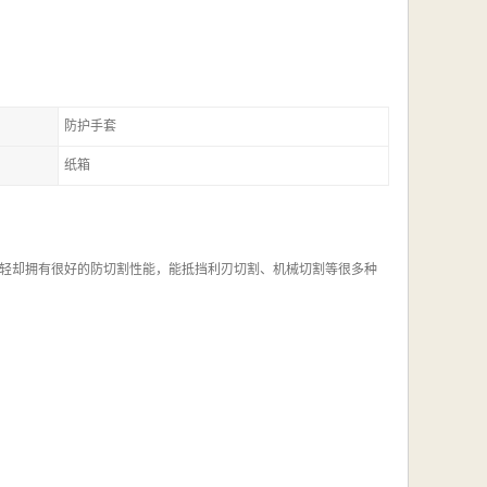
防护手套
纸箱
轻却拥有很好的防切割性能，能抵挡利刃切割、机械切割等很多种