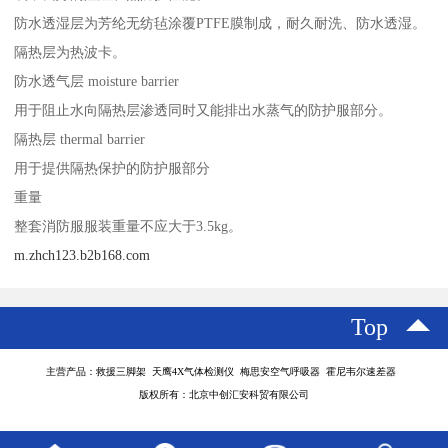
防水透湿层为芳纶无纺毡涂覆PTFE膜制成，耐久耐洗、防水透湿。
隔热层为热波卡。
防水透气层 moisture barrier
用于阻止水向隔热层渗透同时又能排出水蒸气的防护服部分。
隔热层 thermal barrier
用于提供隔热保护的防护服部分
重量
整套消防服服装重量不应大于3.5kg。
m.zhch123.b2b168.com
Top
主营产品：救援三脚架 天鹰4X气体检测仪 梅思安空气呼吸器 霍尼韦尔速差器
版权所有：北京中创汇安科贸有限公司