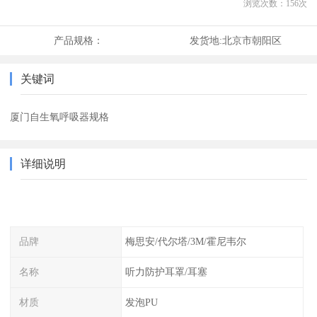
浏览次数：
156
次
产品规格：
发货地:
北京市朝阳区
关键词
厦门自生氧呼吸器规格
详细说明
品牌
梅思安/代尔塔/3M/霍尼韦尔
名称
听力防护耳罩/耳塞
材质
发泡PU