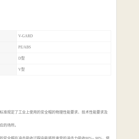
V-GARD
PE/ABS
D型
V型
9。本标准规定了工业上使用的安全帽的物理性能要求、技术性能要求及
应的场所。
全帽在冲击吸收过程中能将所承受的冲击力吸收80%~ 90%，使