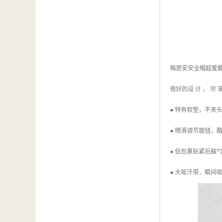
梅思安安全帽超爱戴帽衬 
很好的设 计 ， 尽 享
● 特有软垫，不夹
● 顺滑调节旋钮，
● 低包裹贴紧后脑
● 大吸汗带，瞬间