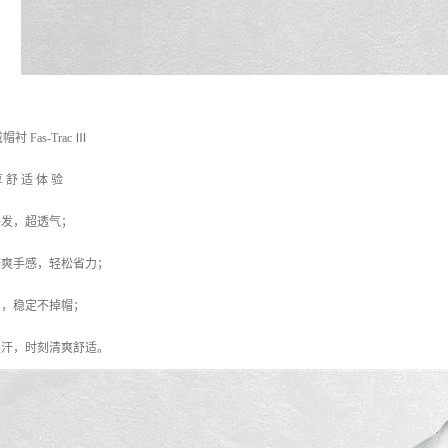
Fas-Trac Ⅲ
 舒 适 体 验
头发，超透气；
酷爽手感，轻松省力；
勺，稳定不掉帽；
吸汗，时刻清爽舒适。