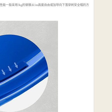
能一般采用3kg的钢锥从1m高度自由或加导向下落穿刺安全帽的方