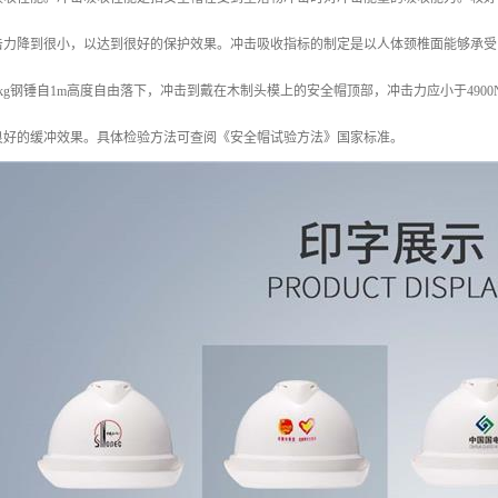
击力降到很小，以达到很好的保护效果。冲击吸收指标的制定是以人体颈椎面能够承受
kg钢锤自1m高度自由落下，冲击到戴在木制头模上的安全帽顶部，冲击力应小于4900
良好的缓冲效果。具体检验方法可查阅《安全帽试验方法》国家标准。