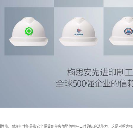
刺性能。耐穿刺性能是指安全帽受到带尖角坠落物冲击时的抗穿透能力。这是对帽壳强