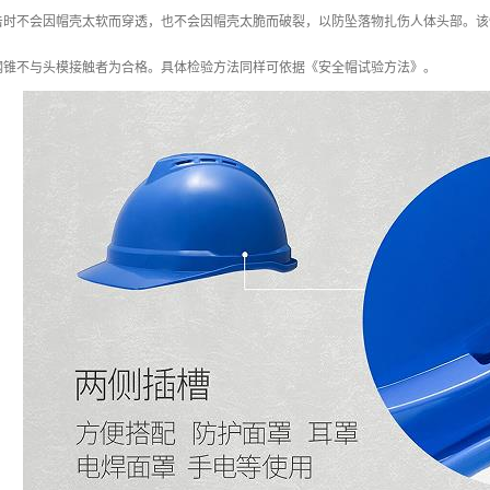
时不会因帽壳太软而穿透，也不会因帽壳太脆而破裂，以防坠落物扎伤人体头部。该性
钢锥不与头模接触者为合格。具体检验方法同样可依据《安全帽试验方法》。