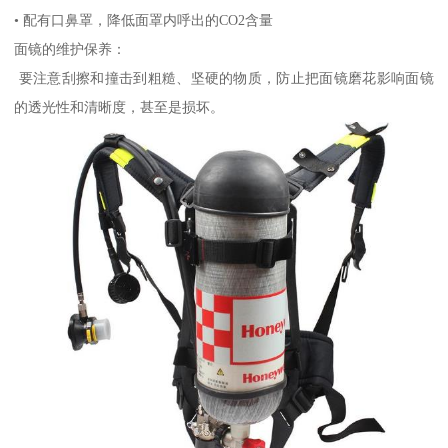
• 配有口鼻罩，降低面罩内呼出的CO2含量
面镜的维护保养：
要注意刮擦和撞击到粗糙、坚硬的物质，防止把面镜磨花影响面镜
的透光性和清晰度，甚至是损坏。