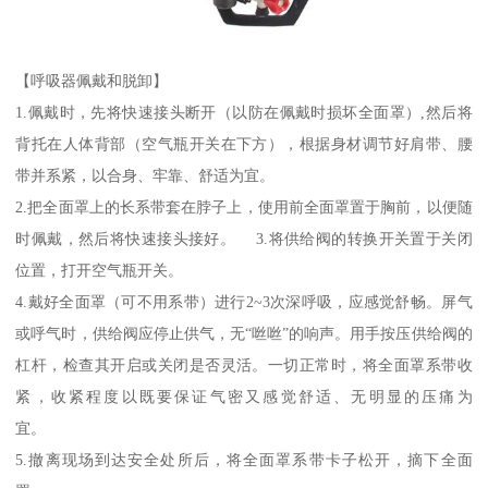
【呼吸器佩戴和脱卸】
1.佩戴时，先将快速接头断开（以防在佩戴时损坏全面罩）,然后将
背托在人体背部（空气瓶开关在下方），根据身材调节好肩带、腰
带并系紧，以合身、牢靠、舒适为宜。
2.把全面罩上的长系带套在脖子上，使用前全面罩置于胸前，以便随
时佩戴，然后将快速接头接好。 3.将供给阀的转换开关置于关闭
位置，打开空气瓶开关。
4.戴好全面罩（可不用系带）进行2~3次深呼吸，应感觉舒畅。屏气
或呼气时，供给阀应停止供气，无“咝咝”的响声。用手按压供给阀的
杠杆，检查其开启或关闭是否灵活。一切正常时，将全面罩系带收
紧，收紧程度以既要保证气密又感觉舒适、无明显的压痛为
宜。
5.撤离现场到达安全处所后，将全面罩系带卡子松开，摘下全面