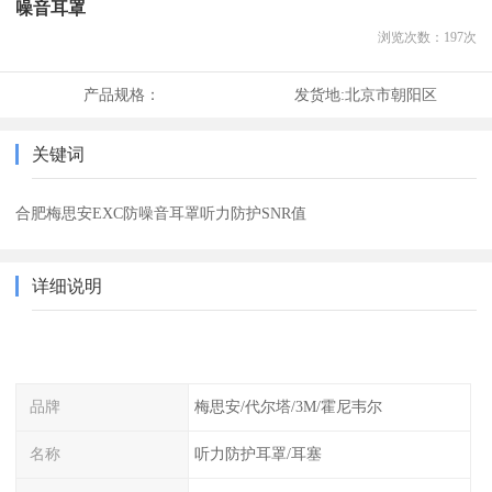
噪音耳罩
浏览次数：
197
次
产品规格：
发货地:
北京市朝阳区
关键词
合肥梅思安EXC防噪音耳罩听力防护SNR值
详细说明
品牌
梅思安/代尔塔/3M/霍尼韦尔
名称
听力防护耳罩/耳塞