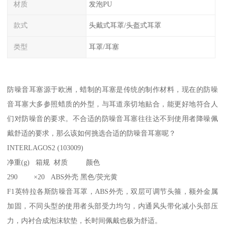
材质
发泡PU
款式
头戴式耳罩/头盔式耳罩
类型
耳罩/耳塞
防噪音耳塞源于欧洲，蜡制的耳塞是传统的制作材料，现在的防噪
音耳塞大多参照蜡质的外型，与耳道亲切地贴合，能更好地符合人
们对防噪音的要求。不合适的防噪音耳塞往往达不到使用者降噪佩
戴舒适的要求，那么该如何挑选合适的防噪音耳塞呢？
INTERLAGOS2 (103009)
净重(g) 箱规 材质 颜色
290 ×20 ABS外壳 黑色/荧光黄
F1英特拉各斯防噪音耳罩，ABS外壳，双层可调节头箍，额外金属
加固，不同头型的使用者头部受力均匀，内通风头带化减小头部压
力，内衬合成泡沫软垫，长时间佩戴也极为舒适。