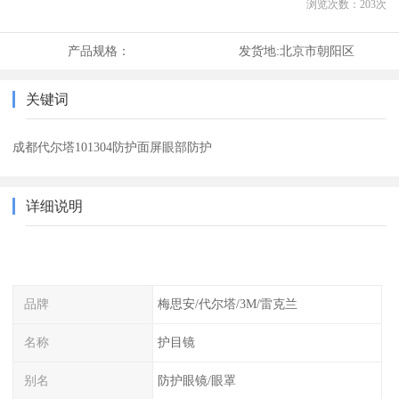
浏览次数：
203
次
产品规格：
发货地:
北京市朝阳区
关键词
成都代尔塔101304防护面屏眼部防护
详细说明
品牌
梅思安/代尔塔/3M/雷克兰
名称
护目镜
别名
防护眼镜/眼罩