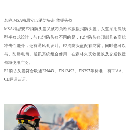
名称:MSA梅思安F2消防头盔 救援头盔
MSA梅思安F2消防头盔又被称为欧式救援消防头盔，头盔采用流线
型半盔式设计，与F1消防头盔不同的是，F2消防头盔顶部具备高抗
冲击性能外，还有通风孔设计。F2消防头盔配有防雾，同时也可以
与、防爆电筒、通讯系统组合使用，在森林火灾救援以及交通救援
领域使用广泛。
F2消防头盔符合欧盟EN443、EN12492、EN397等标准，有UIAA、
CE标识认证。