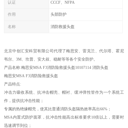
认证
CCCF、NFPA
作用
头部防护
名称
消防救援头盔
北京中创汇安科贸有限公司代理了梅思安、雷克兰、代尔塔、霍尼
韦尔、3M、坎普、安大叔、稳耐等等各个安全防护。
产品名称:梅思安MSA F3消防险救援头盔10107114 消防头盔
梅思安MSA F3消防险救援头盔
产品特点:
冲击力吸收系统、抗冲击帽壳、帽衬、缓冲弹性管作为一个系统工
作，提供抗冲击性能；
专属的热绝缘帽壳，使其比普通消防头盔隔热效率高出66%；
MSA内置式防护面罩，抗冲击性能高出标准要求10倍以上，需要时
迅速调节到位；