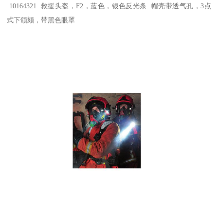
10164321 救援头盔，F2，蓝色，银色反光条 帽壳带透气孔，3点
式下颌颏，带黑色眼罩