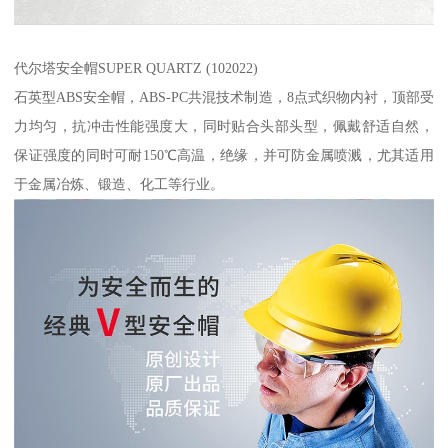
代尔塔安全帽SUPER QUARTZ (102022)
石英型ABS安全帽，ABS-PC共混技术制造，8点式织物内衬，顶部受
力均匀，抗冲击性能强度大，同时贴合头部头型，佩戴舒适自然，
保证强度的同时可耐150℃高温，绝缘，并可防金属喷溅，尤其适用
于金属冶炼、锻造、化工等行业。