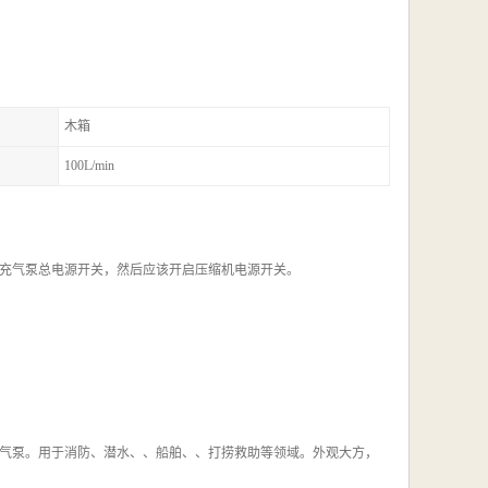
木箱
100L/min
充气泵总电源开关，然后应该开启压缩机电源开关。
器充气泵。用于消防、潜水、、船舶、、打捞救助等领域。外观大方，