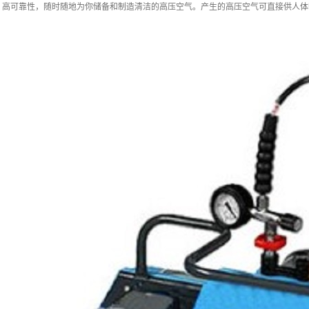
高可靠性，随时随地为你储备和制造清洁的高压空气。产生的高压空气可直接供人体呼吸，