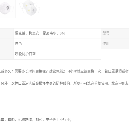
雷克兰、梅思安、霍尼韦尔、3M
型号
白色
作用
呼吸防护口罩
以戴多久？需要多长时间更换呢？建议佩戴2—4小时就应该更换一次，若口罩潮湿或
！另外一次性口罩清洗后会损坏本身的防护结构，所以不可洗完重复使用。北京中创友
：
汽车，造船，机械制造，制药，电子等工业行业；