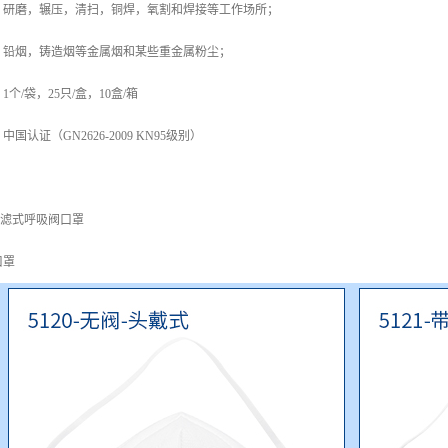
，研磨，辗压，清扫，铜焊，氧割和焊接等工作场所；
，铅烟，铸造烟等金属烟和某些重金属粉尘；
个/袋，25只/盒，10盒/箱
认证（GN2626-2009 KN95级别）
自吸过滤式呼吸阀口罩
口罩