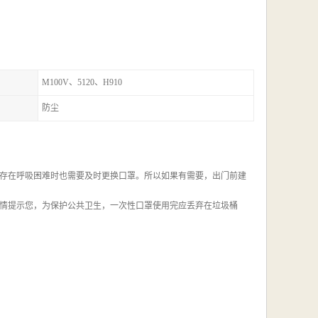
M100V、5120、H910
防尘
者存在呼吸困难时也需要及时更换口罩。所以如果有需要，出门前建
情提示您，为保护公共卫生，一次性口罩使用完应丢弃在垃圾桶