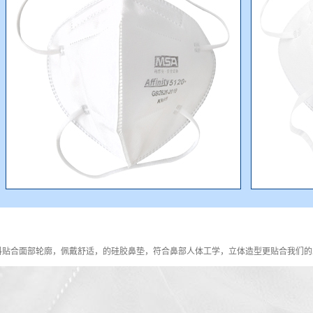
料贴合面部轮廓，佩戴舒适，的硅胶鼻垫，符合鼻部人体工学，立体造型更贴合我们的