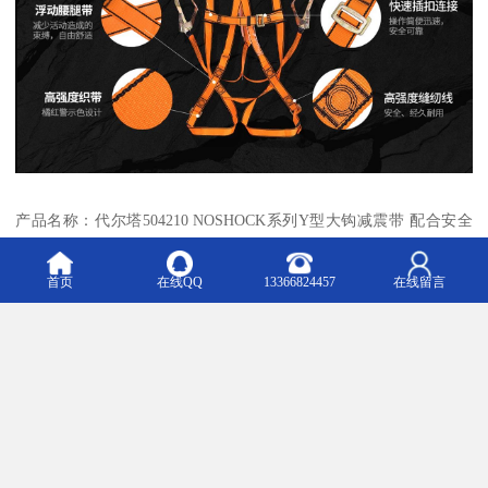
产品名称：代尔塔504210 NOSHOCK系列Y型大钩减震带 配合安全
绳使用
首页
在线QQ
13366824457
在线留言
代尔塔504210 NOSHOCK系列Y型大钩减震带
产品介绍：
代尔塔504210NOSHOCK系列Y型大钩减震带，聚酯纤维编织带，
配有1个钢制O型钩AM002和2个钢制大钩AM022，Y型结构，长1.2
米，缓冲包全部打开长度3米，重量1.8kg。
产品规格：AN219CDD (504210)；
绳长(m):1.2;