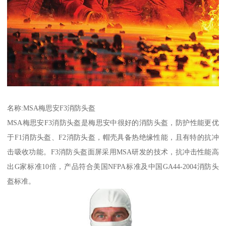
名称:MSA梅思安F3消防头盔
MSA梅思安F3消防头盔是梅思安中很好的消防头盔，防护性能更优
于F1消防头盔、F2消防头盔，帽壳具备热绝缘性能，且有特的抗冲
击吸收功能。F3消防头盔面屏采用MSA研发的技术，抗冲击性能高
出G家标准10倍，产品符合美国NFPA标准及中国GA44-2004消防头
盔标准。