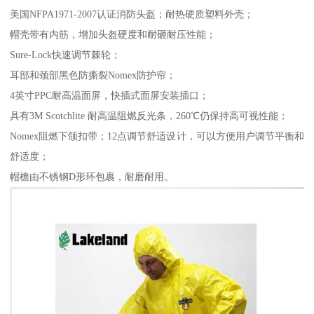
美国NFPA1971-2007认证消防头盔；耐热硬质塑料外壳；
帽壳带有内筋，增加头盔硬度和耐砸耐压性能；
Sure-Lock快速调节棘轮；
耳部和颈部黑色防撕裂Nomex防护帘；
4英寸PPC耐高温面屏，快插式面屏安装插口；
具有3M Scotchlite 耐高温阻燃反光条，260℃仍保持高可视性能；
Nomex阻燃下颌扣带；12点调节舒适设计，可以方便用户调节平衡和
舒适度；
帽檐由不锈钢D形环包裹，耐磨耐用。