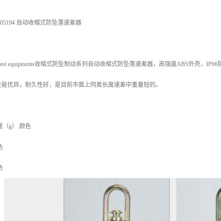
05194 自动收缩式防坠落速差器
able fall arrest equipments收缩式防坠制动系列自动收缩式防坠落速差器，高强度
性能优异，耐久性好，是目前市面上同类长度速差中重量轻的。
重（g） 颜色
色
色