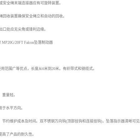
点或安全绳末端连接器应有可旋转装置。
全绳回收装置确保安全绳立和自动的回收。
绳出口处应无尖角或锋利边缘。
20G/20FT Falcon坠落制动器
用范围广等优点，长度从6米到20米。有织带式和钢缆式。
，重量轻。
用于水平方向。
，节约维护成本及时间。双不锈钢万向钩(顶部挂钩和连接挂钩)，坠落指示器清晰可见
提高了产品的耐久性。