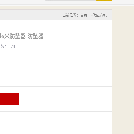
当前位置：
首页
->
供应商机
带6米防坠器 防坠器
览数：178