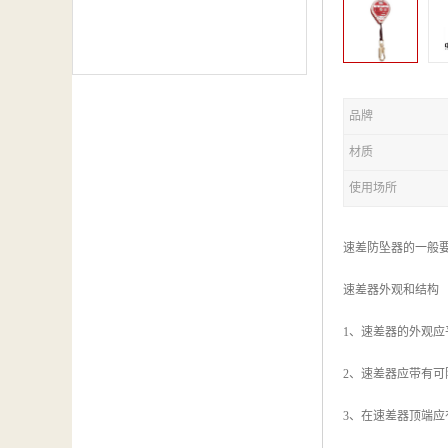
品牌
材质
使用场所
速差防坠器的一般
速差器外观和结构
1、速差器的外观
2、速差器应带有
3、在速差器顶端