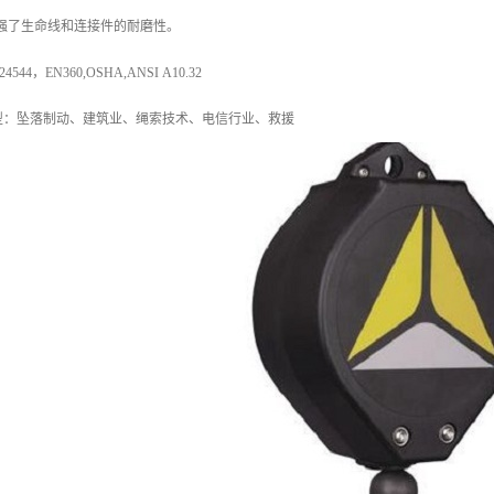
强了生命线和连接件的耐磨性。
44，EN360,OSHA,ANSI A10.32
型：坠落制动、建筑业、绳索技术、电信行业、救援