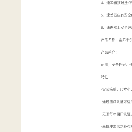
4、速差器顶端挂
5、速差器应有安
6、速差器上安全
产品名称：霍尼韦尔 MP
产品简介：
耐用，安全性好，使
特性：
·安装简单，尺寸小
·通过测试认证可运
·无须每年回厂认证
·高抗冲击尼龙外壳