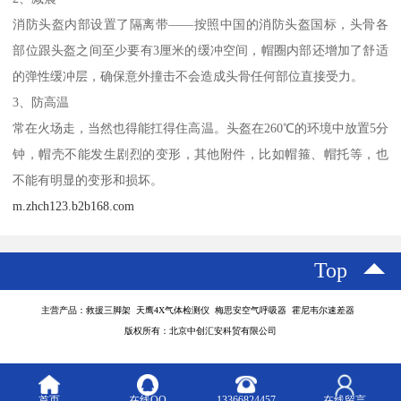
消防头盔内部设置了隔离带——按照中国的消防头盔国标，头骨各
部位跟头盔之间至少要有3厘米的缓冲空间，帽圈内部还增加了舒适
的弹性缓冲层，确保意外撞击不会造成头骨任何部位直接受力。
3、防高温
常在火场走，当然也得能扛得住高温。头盔在260℃的环境中放置5分
钟，帽壳不能发生剧烈的变形，其他附件，比如帽箍、帽托等，也
不能有明显的变形和损坏。
m.zhch123.b2b168.com
Top
主营产品：救援三脚架 天鹰4X气体检测仪 梅思安空气呼吸器 霍尼韦尔速差器
版权所有：北京中创汇安科贸有限公司
首页
在线QQ
13366824457
在线留言