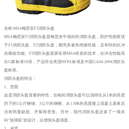
名称:MSA梅思安F3消防头盔
MSA梅思安F3消防头盔是梅思安中很好的消防头盔，防护性能更优
于F1消防头盔、F2消防头盔，帽壳具备热绝缘性能，且有特的抗冲
击吸收功能。F3消防头盔面屏采用MSA研发的技术，抗冲击性能高
出G家标准10倍，产品符合美国NFPA标准及中国GA44-2004消防头
盔标准。
消防头盔的特点：
1、坚固
这是消防头盔首要的特性，合格的消防头盔可以顶得住从1米的高度
扔下的5公斤钢锤、3公斤的钢锥、从1.8米的高度撞上混凝土基座且
没有明显缺损、开裂和变形。另外，现代消防头盔还多了一项名
叫“加强筋”的设计，以增加头盔强度。
2、减震