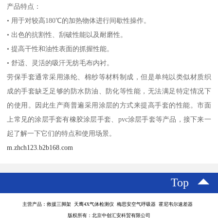
产品特点：
• 用于对较高180℃的加热物体进行间歇性操作。
• 出色的抗割性、刮破性能以及耐磨性。
• 提高干性和油性表面的抓握性能。
• 舒适、灵活的吸汗无纺毛布内衬。
劳保手套通常采用涤纶、棉纱等材料制成，但是单纯以类似材质织
成的手套缺乏足够的防水防油、防化等性能，无法满足特定情况下
的使用。因此生产商普遍采用涂层的方式来提高手套的性能。市面
上常见的涂层手套有橡胶涂层手套、pvc涂层手套等产品，接下来一
起了解一下它们的特点和使用场景。
m.zhch123.b2b168.com
Top
主营产品：救援三脚架 天鹰4X气体检测仪 梅思安空气呼吸器 霍尼韦尔速差器
版权所有：北京中创汇安科贸有限公司