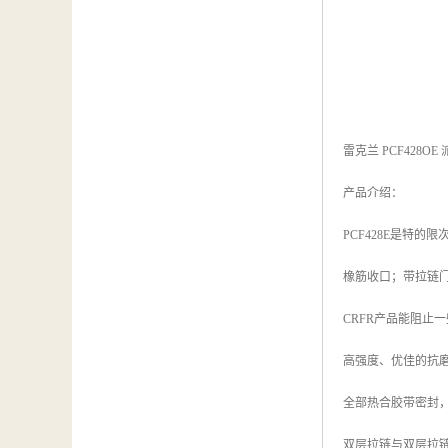
雷克兰 PCF428O
产品介绍：
PCF428E是特
橡筋收口；带拉链
CRFR产品能阻止
高强度、优佳的抗
全部热合胶带密封
双层拉链与双层拉