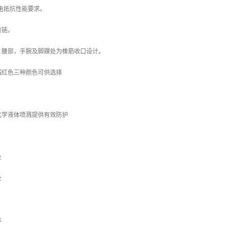
静电抵抗性能要求。
拉链。
，腰部，手腕及脚踝处为橡筋收口设计。
橘红色三种颜色可供选择
化学液体喷溅提供有效防护
业
业
等