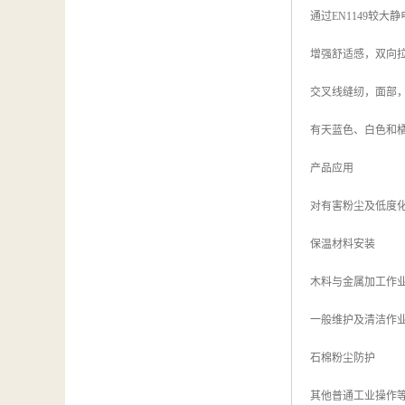
通过EN1149较大
增强舒适感，双向
交叉线缝纫，面部
有天蓝色、白色和
产品应用
对有害粉尘及低度
保温材料安装
木料与金属加工作
一般维护及清洁作
石棉粉尘防护
其他普通工业操作