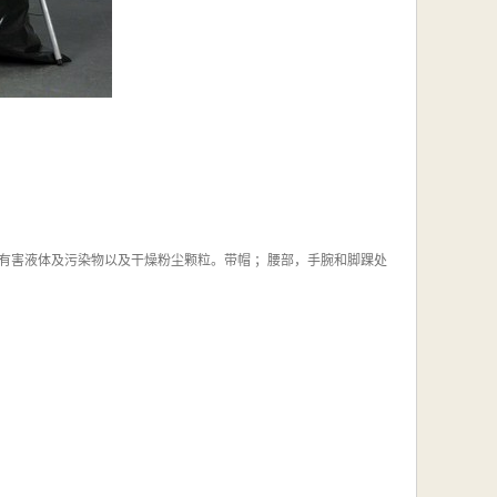
，有害液体及污染物以及干燥粉尘颗粒。带帽 ；腰部，手腕和脚踝处