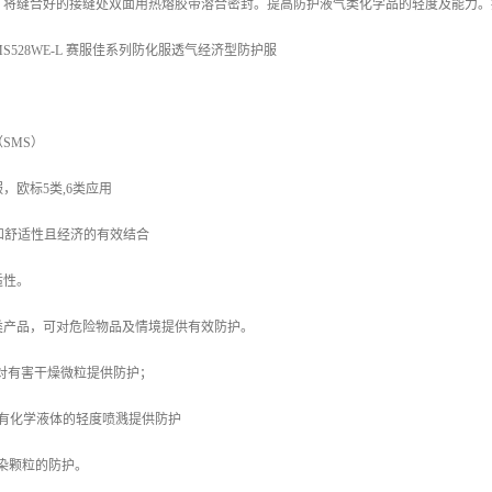
：将缝合好的接缝处双面用热熔胶带溶合密封。提高防护液气类化学品的轻度及能力。
MS528WE-L 赛服佳系列防化服透气经济型防护服
SMS）
，欧标5类,6类应用
和舒适性且经济的有效结合
适性。
I类产品，可对危险物品及情境提供有效防护。
82-1)-对有害干燥微粒提供防护；
34)-对有化学液体的轻度喷溅提供防护
对污染颗粒的防护。