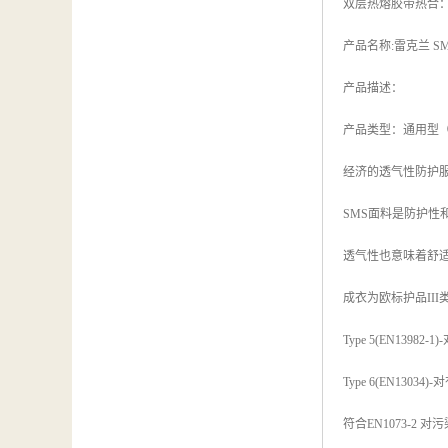
双层热熔胶带热合
产品名称:雷克兰 S
产品描述：
产品类型：通用型（
经济的透气性防护服
SMS面料是防护性
透气性也意味着舒
成衣为欧标护品II
Type 5(EN139
Type 6(EN130
符合EN1073-2 