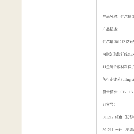
产品名称：代尔塔 3
产品描述：
代尔塔 301212
可脱卸聚酯纤维&E
非金属合成材料保护
防行走疲劳Polling 
符合标准：CE、EN ISO
订货号：
301212 红色（防
301211 米色（绝缘