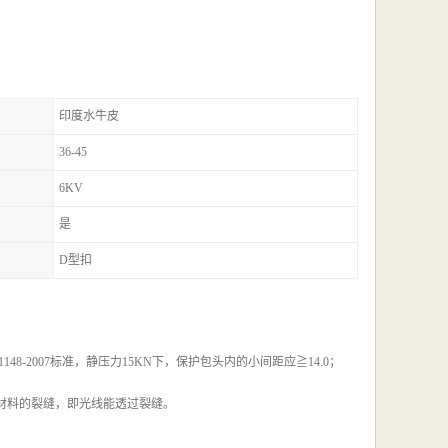
印度水牛皮
36-45
6KV
是
D型扣
-2007标准，静压力15KN下，保护包头内的小间距应≧14.0；
穿材料的裂缝，即光线能透过裂缝。