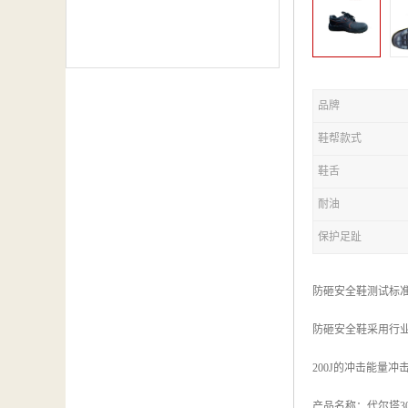
品牌
鞋帮款式
鞋舌
耐油
保护足趾
防砸安全鞋测试标
防砸安全鞋采用行业
200J的冲击能量
产品名称：代尔塔301