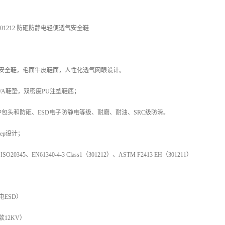
01212 防砸防静电轻便透气安全鞋
 防砸安全鞋，毛面牛皮鞋面，人性化透气网眼设计。
VA鞋垫，双密度PU注塑鞋底；
包头和防砸、ESD电子防静电等级、耐磨、耐油、SRC级防滑。
step设计；
20345、EN61340-4-3 Class1（301212）、ASTM F2413 EH（301211）
静电ESD）
款12KV）