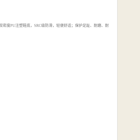
；新型双密度PU注塑鞋底，SRC级防滑，轻便舒适；保护足趾、耐磨、耐