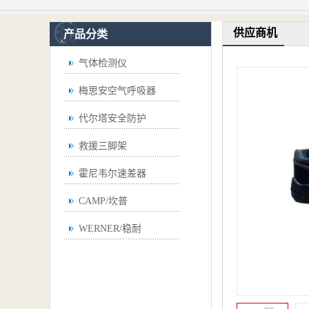
供应商机
产品分类
气体检测仪
梅思安空气呼吸器
代尔塔安全防护
救援三脚架
霍尼韦尔速差器
CAMP/坎普
WERNER/稳耐