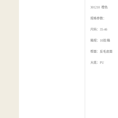
301210 橙色
规格参数：
尺码：35-46
箱规：10双/箱
帮面：反毛皮面
大底：PU