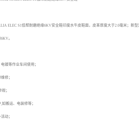
MALIA ELEC S1低帮耐磨绝缘6KV安全鞋印度水牛皮鞋面，皮革厚度大于2.0毫米
6KV。
、电镀等作业车间使用；
障维修；
参观；
,如搬运、电装修等；
外活动；
；