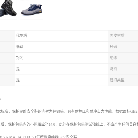
代尔塔
面皮材质
低帮
尺码
封闭
绝缘
是
防滑
是
鞋扣类型
准
标准，保护足趾安全鞋的内衬为包钢头，具有耐静压和耐冲击力性能。根据国标GB21148
冲击后，保护包头内的小间距应≧14.0，此外在保护包头测试轴线上，不应产生任何贯
502 MALIA ELEC S1低帮耐磨绝缘6KV安全鞋