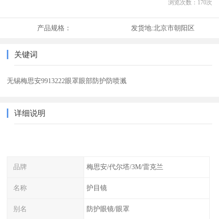
浏览次数：
170
次
产品规格：
发货地:
北京市朝阳区
关键词
无锡梅思安9913222眼罩眼部防护防喷溅
详细说明
品牌
梅思安/代尔塔/3M/雷克兰
名称
护目镜
别名
防护眼镜/眼罩