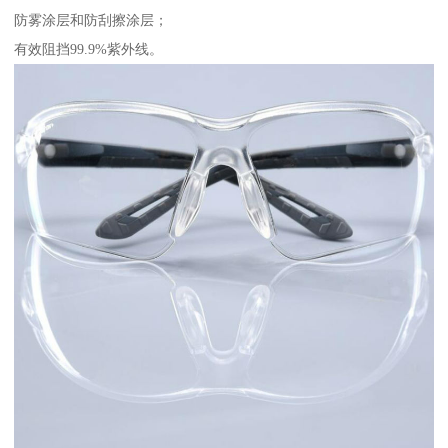
防雾涂层和防刮擦涂层；
有效阻挡99.9%紫外线。