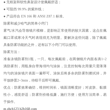
● 无框架和软性鼻架设计使佩戴舒适；
● 可阻挡 99.9% 的紫外线；
● 产品符合 EN 166 和 ANSI Z87.1 标准。
除雾和减少哈气的简单小窍门
雾气/水汽会导致镜片模糊，是影响正常使用的较大因素，这点在佩
戴口罩或寒冷天气时表现得尤为明显。要解决这些问题，除了佩戴
具备防雾功能的之外，还有以下小窍门可以使用。
除雾方法：
准备泳镜防雾剂1瓶，一只。每次佩戴前，在两侧镜片内面各滴1~2
滴防雾剂，用瓶身自带海绵均匀涂抹，注意控制每次用量只需薄薄
均匀的涂抹镜片表面一遍即可。涂抹后将多余的防雾剂擦拭掉，并
平放静置2~3min，待晾干后即可佩戴。
优点：防雾效果确切，维持时间长，镜面清晰度好；对皮肤、黏膜
性小，感觉舒适；防雾剂价格低廉，施行方便；使用方法简单，易
于操作。
m.zhch123.b2b168.com