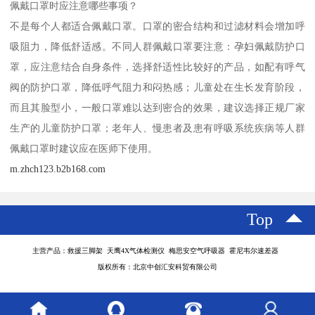
佩戴口罩时应注意哪些事项？
不是每个人都适合佩戴口罩。口罩的密合结构和过滤材料会增加呼
吸阻力，降低舒适感。不同人群佩戴口罩要注意：孕妇佩戴防护口
罩，应注意结合自身条件，选择舒适性比较好的产品，如配有呼气
阀的防护口罩，降低呼气阻力和闷热感；儿童处在生长发育阶段，
而且其脸型小，一般口罩难以达到密合的效果，建议选择正规厂家
生产的儿童防护口罩；老年人、慢患者及患有呼吸系统疾病等人群
佩戴口罩时建议应在医师下使用。
m.zhch123.b2b168.com
Top
主营产品：救援三脚架 天鹰4X气体检测仪 梅思安空气呼吸器 霍尼韦尔速差器
版权所有：北京中创汇安科贸有限公司