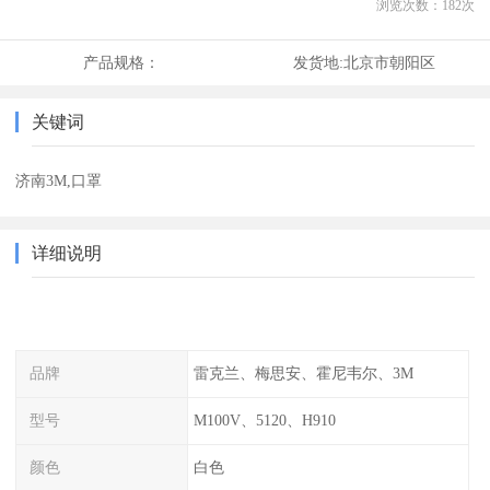
浏览次数：
182
次
产品规格：
发货地:
北京市朝阳区
关键词
济南3M,口罩
详细说明
品牌
雷克兰、梅思安、霍尼韦尔、3M
型号
M100V、5120、H910
颜色
白色