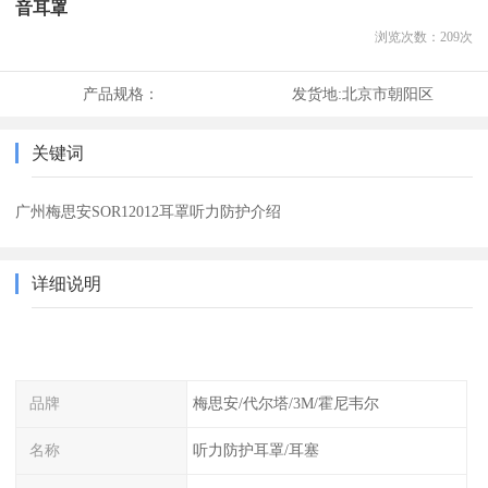
音耳罩
浏览次数：
209
次
产品规格：
发货地:
北京市朝阳区
关键词
广州梅思安SOR12012耳罩听力防护介绍
详细说明
品牌
梅思安/代尔塔/3M/霍尼韦尔
名称
听力防护耳罩/耳塞