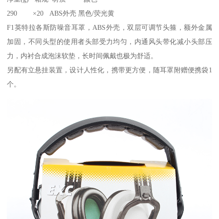
290 ×20 ABS外壳 黑色/荧光黄
F1英特拉各斯防噪音耳罩，ABS外壳，双层可调节头箍，额外金属
加固，不同头型的使用者头部受力均匀，内通风头带化减小头部压
力，内衬合成泡沫软垫，长时间佩戴也极为舒适。
另配有立悬挂装置，设计人性化，携带更方便，随耳罩附赠便携袋1
个。