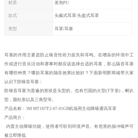
材质
发泡PU
款式
头戴式耳罩/头盔式耳罩
类型
耳罩/耳塞
耳塞的作用主要是防止噪音性听力损失和耳鸣。在嘈杂的环境中工
作或进行音乐活动和赛事时都应该选择合适的耳塞，那么隔音耳塞
有哪些种类？哪款耳塞的隔音效果比较好？下面新明辉商城带大家
认识下防噪音耳塞：
防噪音耳塞为普遍的形状是头型的。也有巴固的火型(T字形)，喇叭
型，圆柱形以及三角型等。
产品名称：3M MT1H7F2-07-01GB机场用主动降噪通讯耳罩
产品简介：
·内置主动降噪功能，使用者可听到环境声音。有危害的脉冲噪声可
被立即降低