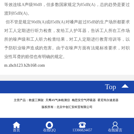
等效连续A声级90dB，但多数国家规定为85dB(A)，总的趋势是要过
渡到85dB(A)。
但不管是规定90dB(A)或85dB(A)对嗓声超过85dB的生产场所都要求
对工人定期进行听力检查，发给工人护耳器，告诉工人所在工作场
所的噪声级和工人听力检查结果，对工人定期进行教育培训等，以
予防职业噪声造成的危害。由于在噪声方面有法规标准要求，对职
业性耳聋的赔偿也有明确的规定。
m.zhch123.b2b168.com
Top
主营产品：救援三脚架 天鹰4X气体检测仪 梅思安空气呼吸器 霍尼韦尔速差器
版权所有：北京中创汇安科贸有限公司
首页
在线QQ
13366824457
在线留言