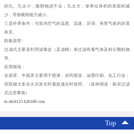
的孔。孔太小，吸附物进不去；孔太大，使单位体积的表面积减
少，导致吸附能力减小。
三是外界条件：与室内空气的温度、流速、压强、有害气体的浓度
有关。
防毒原理：
过滤式主要是利用滤毒盒（及滤棉）来过滤有毒气体及粉尘颗粒物
等。
应用领域：
全面罩、半面罩主要用于喷漆、农药喷涂、油墨印刷、化工行业；
而防烟大多在火灾发生时紧急逃生时使用。（延伸阅读：购买过滤
式注意事项）
m.zhch123.b2b168.com
Top