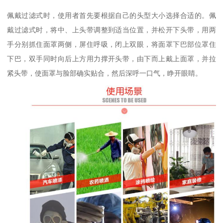
佩戴过滤式时，使用者首先要根据自己的头型大小选择合适的。佩
戴过滤式时，将中、上头带调整到适当位置，并松开下头带，用两
手分别抓住面罩两侧，屏住呼吸，闭上双眼，将面罩下巴部位罩住
下巴，双手同时向后上方用力撑开头带，由下而上戴上面罩，并拉
紧头带，使面罩与脸部确实贴合，然后深呼一口气，睁开眼睛。