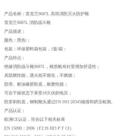
产品名称：雷克兰9687L 高筒消防灭火防护靴
雷克兰9687L 消防战斗靴
产品描述：
颜色：黑色/；
包装：环保塑料袋包装，1套/箱；
产品特点：
绝缘消防战斗靴9687L，棉质帆布衬里增加舒适性；
具阻燃性能，遇火焰不熔化，不燃烧；
防滑、耐油橡胶鞋底，耐磨性能；
可在干燥状态下承受18欠伏的电压；
防穿刺鞋底，钢制靴头通过EN ISO 20345碰撞和挤压检测。
产品认证：
欧洲CE认证，符合以下相关标准
EN 15090：2006（F2 IS HI3 P T CI）