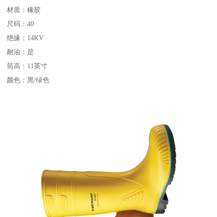
材质：橡胶
尺码：40
绝缘：14KV
耐油：是
筒高：11英寸
颜色：黑/绿色