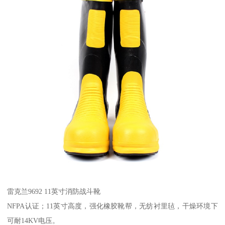
雷克兰9692 11英寸消防战斗靴
NFPA认证；11英寸高度，强化橡胶靴帮，无纺衬里毡，干燥环境下
可耐14KV电压。