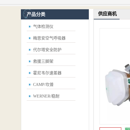
供应商机
产品分类
气体检测仪
梅思安空气呼吸器
代尔塔安全防护
救援三脚架
霍尼韦尔速差器
CAMP/坎普
WERNER/稳耐