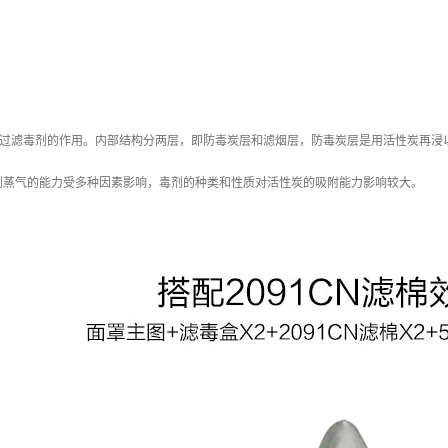
)起过滤毒剂的作用。内部结构分两层，即防毒炭层和滤烟层，防毒炭层是用活性炭再
剂蒸气的能力受多种因素影响，毒剂的种类和性质对活性炭的吸附能力影响较大。