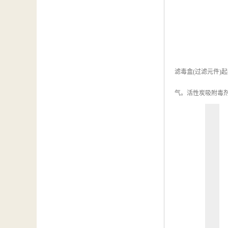
滤毒盒(过滤元件
气。活性炭吸附毒