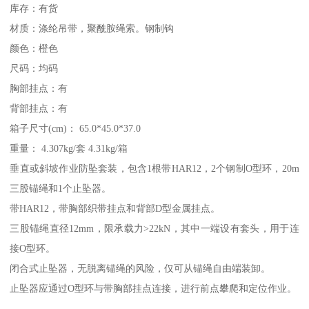
库存：有货
材质：涤纶吊带，聚酰胺绳索。钢制钩
颜色：橙色
尺码：均码
胸部挂点：有
背部挂点：有
箱子尺寸(cm)： 65.0*45.0*37.0
重量： 4.307kg/套 4.31kg/箱
垂直或斜坡作业防坠套装，包含1根带HAR12，2个钢制O型环，20m
三股锚绳和1个止坠器。
带HAR12，带胸部织带挂点和背部D型金属挂点。
三股锚绳直径12mm，限承载力>22kN，其中一端设有套头，用于连
接O型环。
闭合式止坠器，无脱离锚绳的风险，仅可从锚绳自由端装卸。
止坠器应通过O型环与带胸部挂点连接，进行前点攀爬和定位作业。