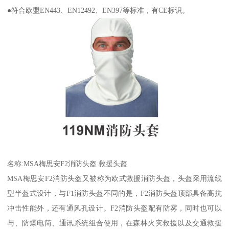
●符合欧盟EN443、EN12492、EN397等标准，有CE标识。
名称:MSA梅思安F2消防头盔 救援头盔
MSA梅思安F2消防头盔又被称为欧式救援消防头盔，头盔采用流线
型半盔式设计，与F1消防头盔不同的是，F2消防头盔顶部具备高抗
冲击性能外，还有通风孔设计。F2消防头盔配有防雾，同时也可以
与、防爆电筒、通讯系统组合使用，在森林火灾救援以及交通救援