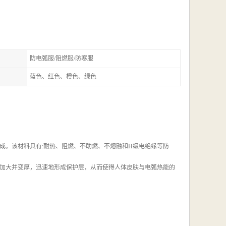
防电弧服/阻燃服/防寒服
蓝色、红色、橙色、绿色
成。该材料具有:耐热、阻燃、不助燃、不熔融和H级电绝缘等防
加大并变厚，迅速地形成保护层，从而使得人体皮肤与电弧热能的