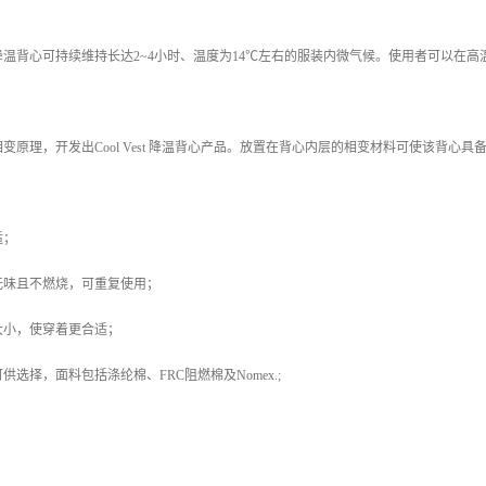
ool Vest 降温背心可持续维持长达2~4小时、温度为14℃左右的服装内微气候。使用者
变原理，开发出Cool Vest 降温背心产品。放置在背心内层的相变材料可使该背心具
适；
无味且不燃烧，可重复使用；
大小，使穿着更合适；
选择，面料包括涤纶棉、FRC阻燃棉及Nomex.;