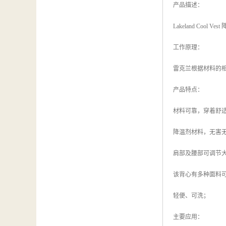
产品描述：
Lakeland C
工作原理：
雷克兰根据材料的相
产品特点：
材料可靠，穿着舒
降温剂材料，无害
肩部及腰部可调节
该背心有多种面料可供
轻便、可洗；
主要应用：