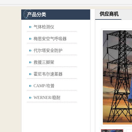
供应商机
产品分类
气体检测仪
梅思安空气呼吸器
代尔塔安全防护
救援三脚架
霍尼韦尔速差器
CAMP/坎普
WERNER/稳耐