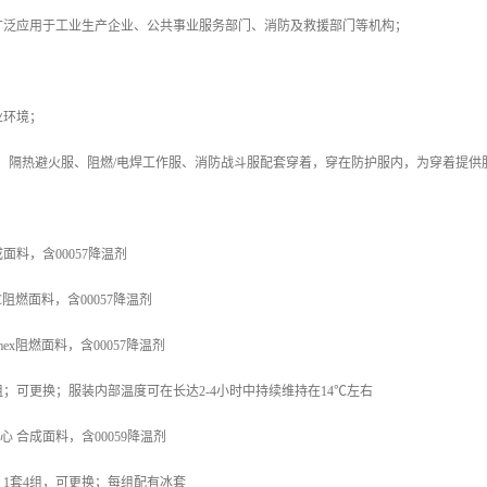
广泛应用于工业生产企业、公共事业服务部门、消防及救援部门等机构；
业环境；
服、隔热避火服、阻燃/电焊工作服、消防战斗服配套穿着，穿在防护服内，为穿着提供
合成面料，含00057降温剂
RC阻燃面料，含00057降温剂
omex阻燃面料，含00057降温剂
1套4组；可更换；服装内部温度可在长达2-4小时中持续维持在14℃左右
背心 合成面料，含00059降温剂
温剂 1套4组，可更换；每组配有冰套