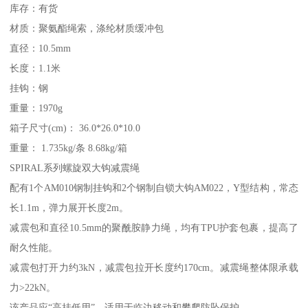
库存：有货
材质：聚氨酯绳索，涤纶材质缓冲包
直径：10.5mm
长度：1.1米
挂钩：钢
重量：1970g
箱子尺寸(cm)： 36.0*26.0*10.0
重量： 1.735kg/条 8.68kg/箱
SPIRAL系列螺旋双大钩减震绳
配有1个AM010钢制挂钩和2个钢制自锁大钩AM022，Y型结构，常态
长1.1m，弹力展开长度2m。
减震包和直径10.5mm的聚酰胺静力绳，均有TPU护套包裹，提高了
耐久性能。
减震包打开力约3kN，减震包拉开长度约170cm。减震绳整体限承载
力>22kN。
该产品应“高挂低用”，适用于临边移动和攀爬防坠保护。