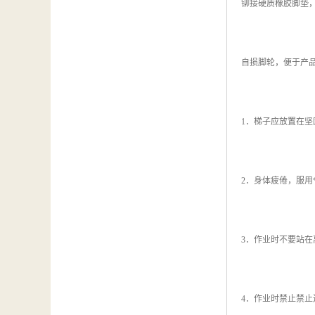
铆接硬质橡胶脚垫
自损脚轮，便于产
1．梯子应放置在
2．身体疲倦，服用
3．作业时不要站在
4．作业时禁止禁止