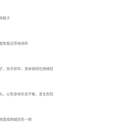
用梯子
避免靠近带电场所
梯子，双手抓牢，身体保持在两梯柱
过头，以免身体失去平衡，发生危险
侧直接跨越到另一侧