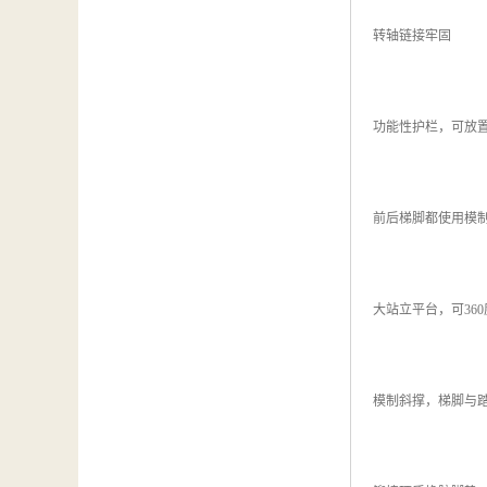
转轴链接牢固
功能性护栏，可放
前后梯脚都使用模
大站立平台，可36
模制斜撑，梯脚与