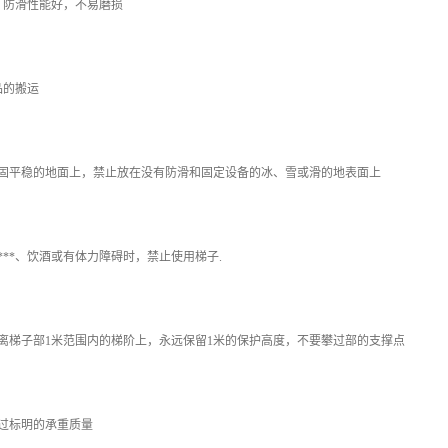
，防滑性能好，不易磨损
品的搬运
坚固平稳的地面上，禁止放在没有防滑和固定设备的冰、雪或滑的地表面上
***、饮酒或有体力障碍时，禁止使用梯子.
离梯子部1米范围内的梯阶上，永远保留1米的保护高度，不要攀过部的支撑点
过标明的承重质量