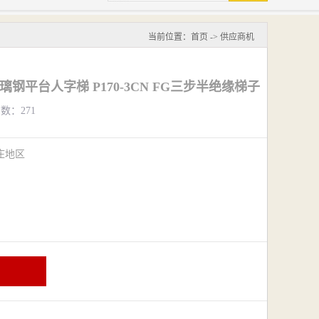
当前位置：
首页
->
供应商机
r 玻璃钢平台人字梯 P170-3CN FG三步半绝缘梯子
览数：271
庄地区