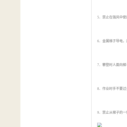
5．禁止在强风中使
6．金属梯子导电，
7．攀登时人面向
8．作业时手不要
9．禁止从梯子的一