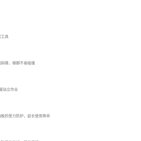
置工具
制斜撑，梯脚不易碰撞
0度站立作业
踏板的受力防护，延长使用寿命