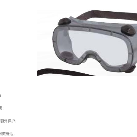
t
 克；
的额外保护；
，佩戴舒适；