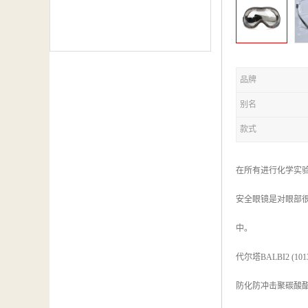
品牌
别名
款式
在所有进行化学实
安全眼镜是对眼部
中。
代尔塔BALBI2 (101
防化防冲击聚碳酸