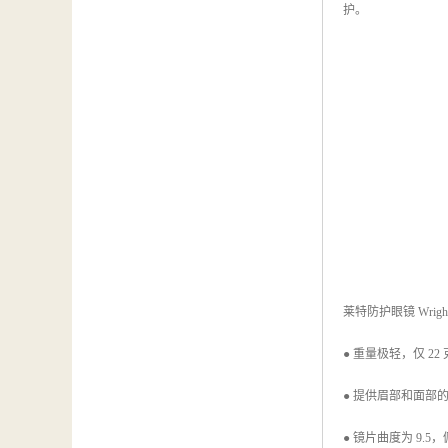
护。
莱特防护眼镜 Wrigh
● 重量极轻，仅 22
● 提供眉部和面部
● 镜片曲度为 9.5