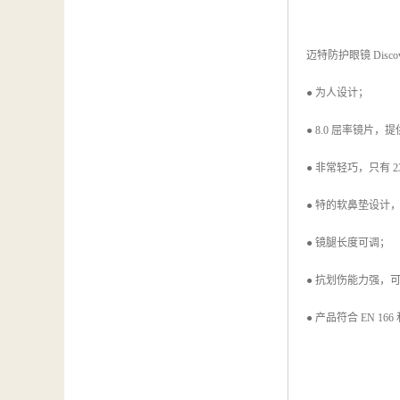
迈特防护眼镜 Discov
● 为人设计；
● 8.0 屈率镜片
● 非常轻巧，只有 2
● 特的软鼻垫设计
● 镜腿长度可调；
● 抗划伤能力强，可
● 产品符合 EN 166 