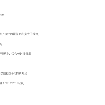
ery
，提供了很好的覆盖面和宽大的视野；
3g；
，强缓冲，适合长时间佩戴；
以阻挡99.9%的紫外线；
和 ANSI Z87.1 标准。