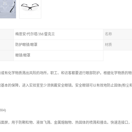
梅思安/代尔塔/3M/雷克兰
名称
防护眼镜/眼罩
材质
眼镜/眼罩
验或有化学物质溅出风险的场所，职工、和访客都要进行眼部防护。根据化学物质的物
很基本的保障，进入实验室至少须佩戴安全眼镜。安全眼镜可以有效地防止固体(粉尘
304)
酯面屏，用于防颗粒物、液体飞溅、金属熔融物、热固体的喷溅和撞击。快速连接口，