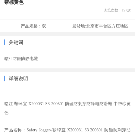
帮棕黄色
浏览次数：
197
次
产品规格：
双
发货地:
北京市丰台区方庄地区
关键词
赣江防砸防静电鞋
详细说明
赣江 鞍琸宜 X200031 S3 200601 防砸防刺穿防静电防滑鞋 中帮棕黄
色
产品名称：Safety Jogger//鞍琸宜 X200031 S3 200601 防砸防刺穿防