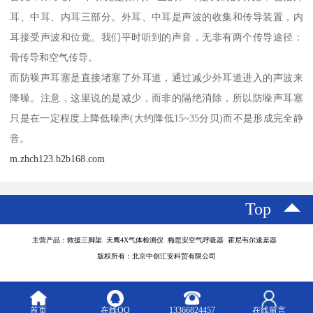
耳、中耳、内耳三部分。外耳、中耳是声波的收集和传导装置，内
耳接受声波和位觉。我们平时听到的声音，无非有两个传导途径：
骨传导和空气传导。
而防噪声耳塞是直接堵塞了外耳道，通过减少外耳道进入的声波来
降噪。注意，这里说的是减少，而非的隔绝消除，所以防噪声耳塞
只是在一定程度上降低噪声(大约降低15~35分贝)而不是形成完全静
音。
m.zhch123.b2b168.com
Top
主营产品：救援三脚架 天鹰4X气体检测仪 梅思安空气呼吸器 霍尼韦尔速差器
版权所有：北京中创汇安科贸有限公司
首页
在线QQ
13366824457
在线留言