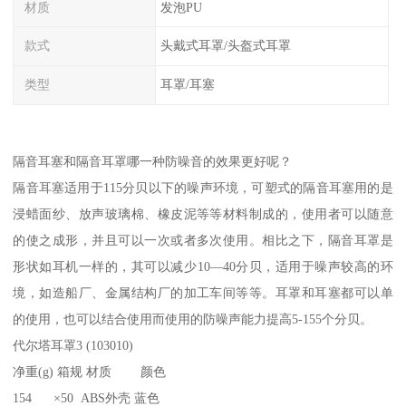
材质
发泡PU
款式
头戴式耳罩/头盔式耳罩
类型
耳罩/耳塞
隔音耳塞和隔音耳罩哪一种防噪音的效果更好呢？
隔音耳塞适用于115分贝以下的噪声环境，可塑式的隔音耳塞用的是
浸蜡面纱、放声玻璃棉、橡皮泥等等材料制成的，使用者可以随意
的使之成形，并且可以一次或者多次使用。相比之下，隔音耳罩是
形状如耳机一样的，其可以减少10—40分贝，适用于噪声较高的环
境，如造船厂、金属结构厂的加工车间等等。耳罩和耳塞都可以单
的使用，也可以结合使用而使用的防噪声能力提高5-155个分贝。
代尔塔耳罩3 (103010)
净重(g) 箱规 材质 颜色
154 ×50 ABS外壳 蓝色