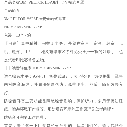
产品名称:3M PELTOR H6P3E挂安全帽式耳罩
产品简介:
3M PELTOR H6P3E挂安全帽式耳罩
NRR: 21dB SNR: 27dB
包装：10个 / 箱
【用途】集中精神、保护听力等。是您在家里、宿舍、教室、飞
机、轮船、工厂、工地及繁华市区等处免受噪声干扰的好帮手，也
是您看F1比赛常备之物。
【】噪音降低率 NRR: 21dB SNR: 27dB
适合噪音水平：95分贝，折叠式设计，灵巧轻便，方便携带，罩杯
内衬隔音海绵，外周用仿皮包边，佩带卫生、舒适，隔音效果良
好。
防噪音耳塞主要功能是隔绝噪音影响，保护听力，多用于促进睡
眠、嘈杂环境下作业等。那防噪音耳塞的工作原理是怎样的呢？
防噪音耳塞的工作原理：
首先，来了解一下听觉是如何产生的。耳是我们的听觉，包括外