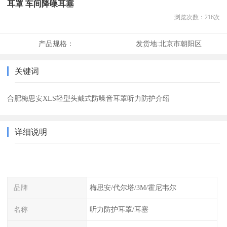
耳罩 车间降噪耳塞
浏览次数：
216
次
产品规格：
发货地:
北京市朝阳区
关键词
合肥梅思安XLS轻型头戴式防噪音耳罩听力防护介绍
详细说明
品牌
梅思安/代尔塔/3M/霍尼韦尔
名称
听力防护耳罩/耳塞