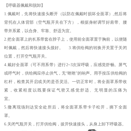
【呼吸器佩戴和脱卸】
1.佩戴时，先将快速接头断开（以防在佩戴时损坏全面罩）,然后将
背托在人体背部（空气瓶开关在下方），根据身材调节好肩带、腰
带并系紧，以合身、牢靠、舒适为宜。
2.把全面罩上的长系带套在脖子上，使用前全面罩置于胸前，以便随
时佩戴，然后将快速接头接好。 3.将供给阀的转换开关置于关闭
位置，打开空气瓶开关。
4.戴好全面罩（可不用系带）进行2~3次深呼吸，应感觉舒畅。屏气
或呼气时，供给阀应停止供气，无“咝咝”的响声。用手按压供给阀的
杠杆，检查其开启或关闭是否灵活。一切正常时，将全面罩系带收
紧，收紧程度以既要保证气密又感觉舒适、无明显的压痛为
宜。
5.撤离现场到达安全处所后，将全面罩系带卡子松开，摘下全面
罩。
6.关闭气瓶开关，打开供给阀，拔开快速接头，从身上卸下呼吸器。