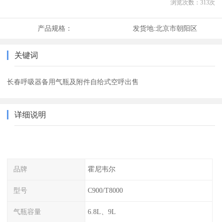
浏览次数：
313
次
产品规格：
发货地:
北京市朝阳区
关键词
长春呼吸器备用气瓶及附件自给式空呼出售
详细说明
品牌
霍尼韦尔
型号
C900/T8000
气瓶容量
6.8L、9L