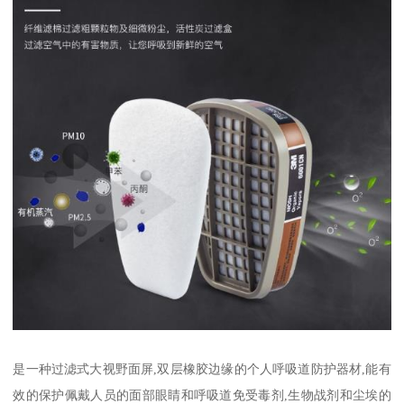
是一种过滤式大视野面屏,双层橡胶边缘的个人呼吸道防护器材,能有
效的保护佩戴人员的面部眼睛和呼吸道免受毒剂,生物战剂和尘埃的