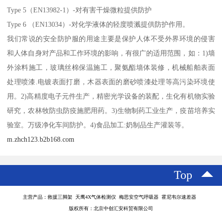
Type 5（EN13982-1）-对有害干燥微粒提供防护
Type 6 （EN13034）-对化学液体的轻度喷溅提供防护作用。
我们常说的安全防护服的用途主要是保护人体不受外界环境的侵害
和人体自身对产品和工作环境的影响，有很广的适用范围，如：1)墙
外涂料施工，玻璃丝棉保温施工，聚氨酯墙体装修，机械船舶表面
处理喷漆.电镀表面打磨，木器表面的磨砂喷漆处理等高污染环境使
用。2)高精度电子元件生产，精密光学设备的装配，生化有机物实验
研究，农林牧防虫防疫施肥用药。3)生物制药工业生产，疫苗培养实
验室。万级净化车间防护。4)食品加工:奶制品生产灌装等。
m.zhch123.b2b168.com
Top
主营产品：救援三脚架 天鹰4X气体检测仪 梅思安空气呼吸器 霍尼韦尔速差器
版权所有：北京中创汇安科贸有限公司