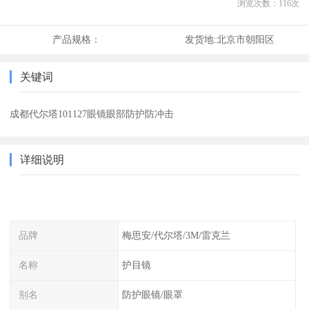
浏览次数：
116
次
产品规格：
发货地:
北京市朝阳区
关键词
成都代尔塔101127眼镜眼部防护防冲击
详细说明
品牌
梅思安/代尔塔/3M/雷克兰
名称
护目镜
别名
防护眼镜/眼罩