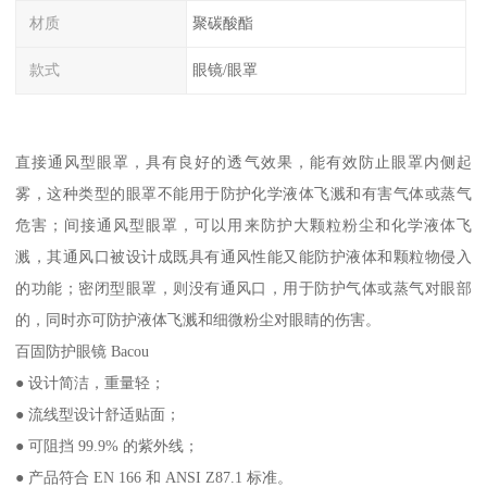
材质
聚碳酸酯
款式
眼镜/眼罩
直接通风型眼罩，具有良好的透气效果，能有效防止眼罩内侧起
雾，这种类型的眼罩不能用于防护化学液体飞溅和有害气体或蒸气
危害；间接通风型眼罩，可以用来防护大颗粒粉尘和化学液体飞
溅，其通风口被设计成既具有通风性能又能防护液体和颗粒物侵入
的功能；密闭型眼罩，则没有通风口，用于防护气体或蒸气对眼部
的，同时亦可防护液体飞溅和细微粉尘对眼睛的伤害。
百固防护眼镜 Bacou
● 设计简洁，重量轻；
● 流线型设计舒适贴面；
● 可阻挡 99.9% 的紫外线；
● 产品符合 EN 166 和 ANSI Z87.1 标准。