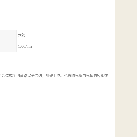
木箱
100L/min
至会造成个别管路完全冻结，阻碍工作。也影响气瓶内气体的容积效