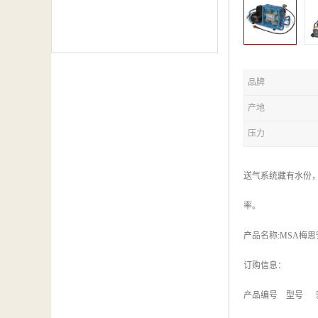
品牌
产地
压力
送气系统藏有水份
率。
产品名称:MSA梅思
订购信息：
产品编号 型号 