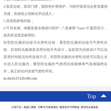
4.双层拉链，双层门襟，颈部有护襟保护，与防护面罩结合更加紧密
无缝，有效阻止危险化学品进入；
5.具有防静电性能；
6.可对血液、病菌及微生物进行防护；7.凯麦斯“Super B”版型设计，
提高舒适度及耐用性。
轻型防化服的拉链为水密性拉链，重型防化服的拉链为气密性拉
链。目前防化服都是采用拉链开关设计，这是因为拉链设计可以说
是密封性能活动性连接方式，轻型防化服的水密性拉链可以阻止水
分进入防化服内，重型防化服的气密西拉链能够将气体都隔绝在
外，真正的在内形成气密性环境。
m.zhch123.b2b168.com
Top
主营产品：救援三脚架 天鹰4X气体检测仪 梅思安空气呼吸器 霍尼韦尔速差器