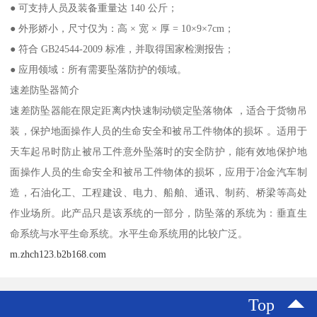
● 可支持人员及装备重量达 140 公斤；
● 外形娇小，尺寸仅为：高 × 宽 × 厚 = 10×9×7cm；
● 符合 GB24544-2009 标准，并取得国家检测报告；
● 应用领域：所有需要坠落防护的领域。
速差防坠器简介
速差防坠器能在限定距离内快速制动锁定坠落物体 ，适合于货物吊
装，保护地面操作人员的生命安全和被吊工件物体的损坏 。适用于
天车起吊时防止被吊工件意外坠落时的安全防护，能有效地保护地
面操作人员的生命安全和被吊工件物体的损坏，应用于冶金汽车制
造，石油化工、工程建设、电力、船舶、通讯、制药、桥梁等高处
作业场所。此产品只是该系统的一部分，防坠落的系统为：垂直生
命系统与水平生命系统。水平生命系统用的比较广泛。
m.zhch123.b2b168.com
Top