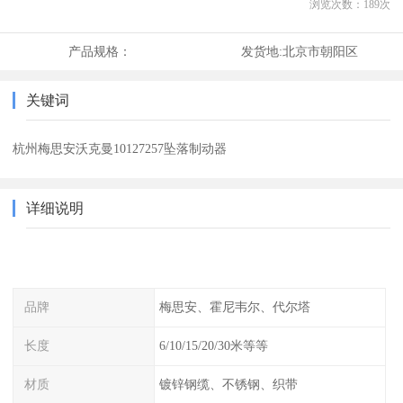
浏览次数：
189
次
产品规格：
发货地:
北京市朝阳区
关键词
杭州梅思安沃克曼10127257坠落制动器
详细说明
品牌
梅思安、霍尼韦尔、代尔塔
长度
6/10/15/20/30米等等
材质
镀锌钢缆、不锈钢、织带