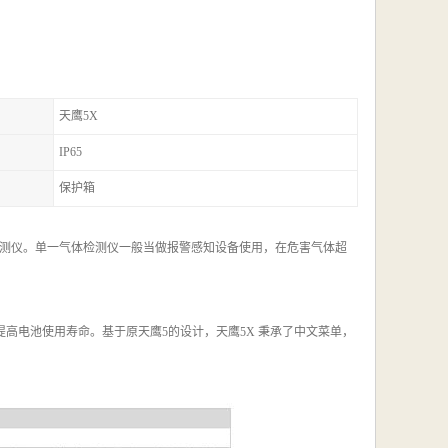
天鹰5X
IP65
保护箱
测仪。单一气体检测仪一般当做报警感知设备使用，在危害气体超
提高电池使用寿命。基于原天鹰5的设计，天鹰5X 秉承了中文菜单，