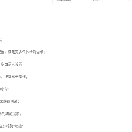
体；
配置，满足更多气体检测需求；
有多国语言设置；
色，按键易于操作；
0小时；
受3米跌落测试；
命到期前提示；
“立即报警”功能；