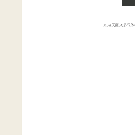
MSA天鹰5X多气