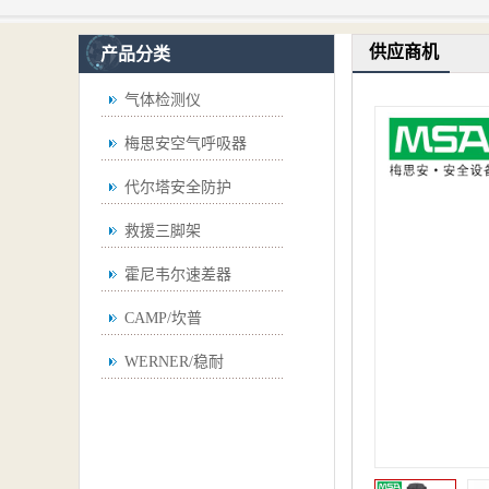
供应商机
产品分类
气体检测仪
梅思安空气呼吸器
代尔塔安全防护
救援三脚架
霍尼韦尔速差器
CAMP/坎普
WERNER/稳耐