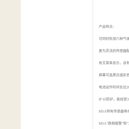
产品特点：
可同时检测六种气
更为灵活的传感器
有文菜单显示，且
屏幕可选黑白或彩
电池运作时间长达2
IP 65防护，能经
MSA特有传感器寿
MSA“跌倒报警”和