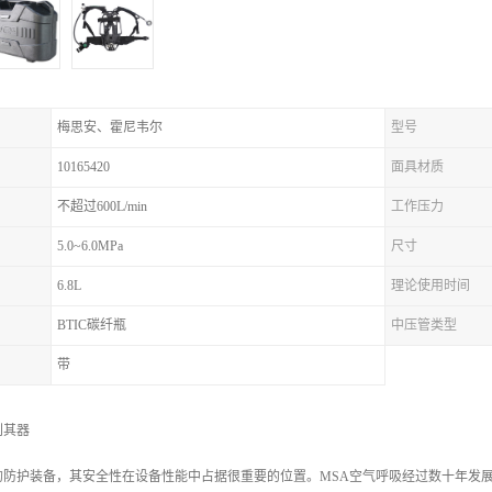
梅思安、霍尼韦尔
型号
10165420
面具材质
不超过600L/min
工作压力
5.0~6.0MPa
尺寸
6.8L
理论使用时间
BTIC碳纤瓶
中压管类型
带
利其器
的防护装备，其安全性在设备性能中占据很重要的位置。MSA空气呼吸经过数十年发