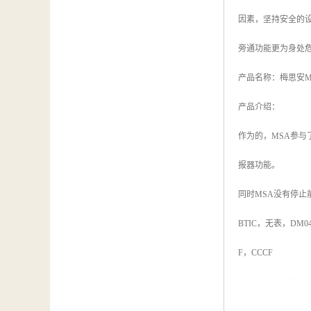
因素，坚持安全的设
旁通功能更为身处
产品名称：梅思安MSA 1
产品介绍：
作为的，MSA参与
报器功能。
同时MSA没有停止
BTIC，无表，DM
F，CCCF