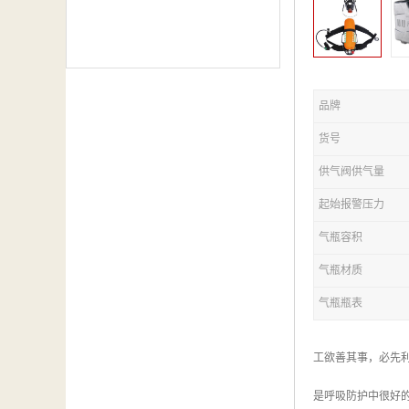
品牌
货号
供气阀供气量
起始报警压力
气瓶容积
气瓶材质
气瓶瓶表
工欲善其事，必先
是呼吸防护中很好