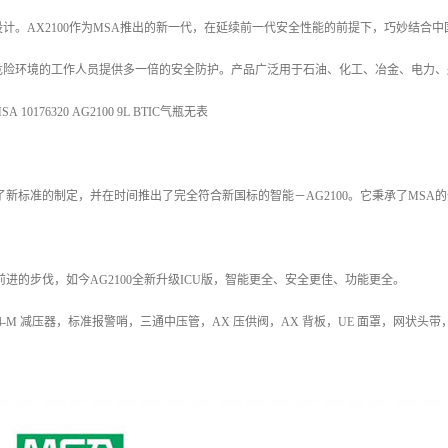
计。AX2100作为MSA推出的新一代，在延续前一代安全性能的前提下，巧妙结合
危险环境的工作人员提供多一倍的安全防护。产品广泛用于石油、化工、冶金、电力、
0176320 AG2100 9L BTIC气瓶无表
了新标准的制定，并在时间推出了完全符合新国标的智能－AG2100。它秉承了MSA的全
前进的步伐，如今AG2100全新升级ICU版，智能更全、安全更佳、功能更全。
04-M 减压器，标准报警哨，三通中压管，AX 压供阀，AX 背板，UE 面罩，网状头带，米特