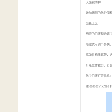
大面积防护
增加两侧的防护面
出色工艺
细密的口罩锁边容
隐藏式可调节鼻夹
高弹性棉质耳带，
升级立体裁剪，符
防尘口罩订货信息
H1009101V KN