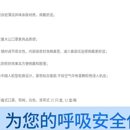
积且轻薄没异味亲肤材质，佩戴舒适；
尘量大让口罩更具品质感；
，随时调节密合性。内部高密封泡棉鼻垫，减少鼻部压迫感佩戴更舒适；
达到密封效果且方便佩戴和脱落；
合中国人脸型轮廓设计，紧密贴合面部,不给空气中有害颗粒物浸入机会；
：
95 折叠式口罩，带阀，白色，耳带式 25 只/盒, 12 盒/箱