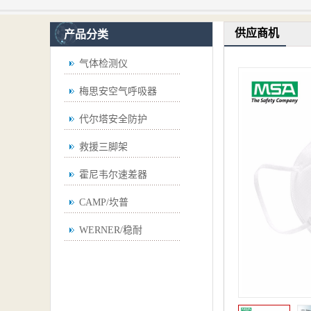
供应商机
产品分类
气体检测仪
梅思安空气呼吸器
代尔塔安全防护
救援三脚架
霍尼韦尔速差器
CAMP/坎普
WERNER/稳耐